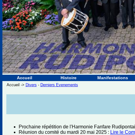
Accueil
Histoire
Manifestations
Accueil ->
Divers
-
Derniers Evenements
Prochaine répétition de l'Harmonie Fanfare Rudipont
Réunion du comité du mardi 20 mai 2025 :
Lire le Co