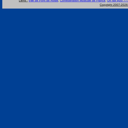
Liens :
Ville de Pont de Roide
,
Confédération Musicale de France
,
On fait quoi ??
Copyright 2007-202