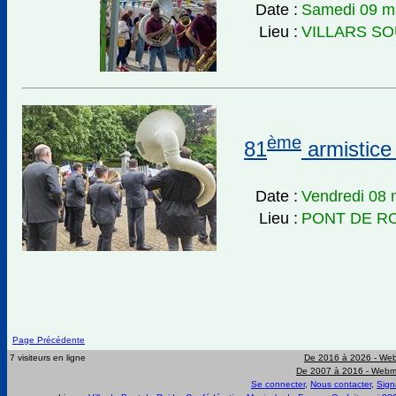
Date :
Samedi 09 m
Lieu :
VILLARS S
ème
81
armistice
Date :
Vendredi 08 
Lieu :
PONT DE R
Page Précédente
7 visiteurs en ligne
De 2016 à 2026 -
Web
De 2007 à 2016 -
Webma
Se connecter
,
Nous contacter
,
Sign