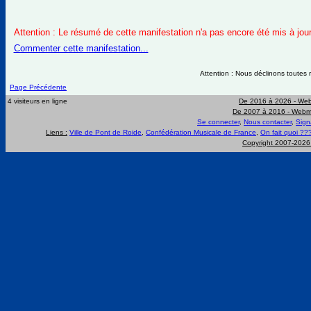
Attention : Le résumé de cette manifestation n'a pas encore été mis à jour
Commenter cette manifestation...
Attention : Nous déclinons toutes r
Page Précédente
4 visiteurs en ligne
De 2016 à 2026 -
Web
De 2007 à 2016 -
Webma
Se connecter
,
Nous contacter
,
Sign
Liens :
Ville de Pont de Roide
,
Confédération Musicale de France
,
On fait quoi ??
Copyright 2007-202