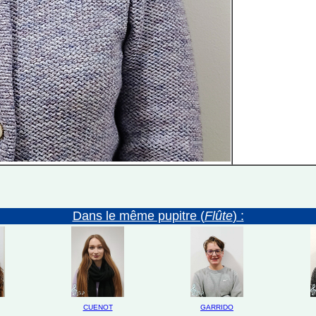
Dans le même pupitre (
Flûte
) :
CUENOT
GARRIDO