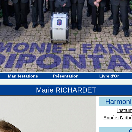
Manifestations
Présentation
Livre d'Or
Marie RICHARDET
Harmoni
Instrum
Année d'adhé
O