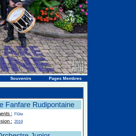
Souvenirs
Pages Membres
e Fanfare Rudipontaine
ents :
Flûte
sion :
2019
rchestre Junior