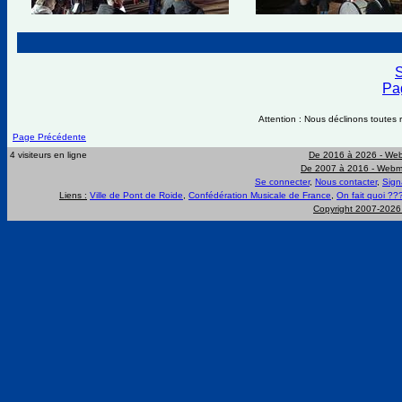
S
Pag
Attention : Nous déclinons toutes r
Page Précédente
4 visiteurs en ligne
De 2016 à 2026 -
Web
De 2007 à 2016 -
Webma
Se connecter
,
Nous contacter
,
Sign
Liens :
Ville de Pont de Roide
,
Confédération Musicale de France
,
On fait quoi ??
Copyright 2007-202