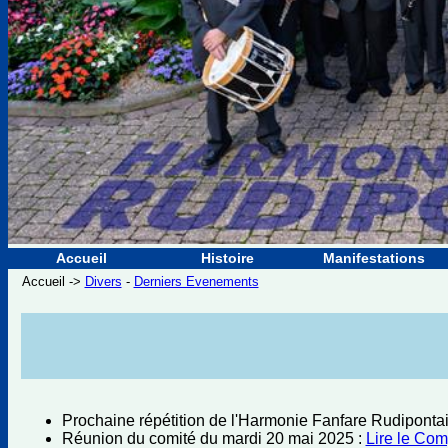
Accueil
Histoire
Manifestations
Accueil ->
Divers
-
Derniers Evenements
Prochaine répétition de l'Harmonie Fanfare Rudipont
Réunion du comité du mardi 20 mai 2025 :
Lire le Co