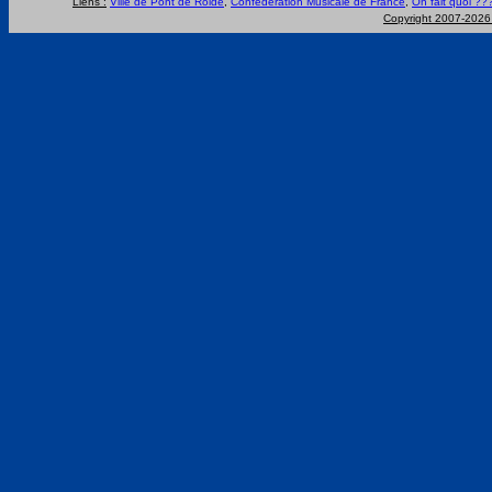
Liens :
Ville de Pont de Roide
,
Confédération Musicale de France
,
On fait quoi ??
Copyright 2007-202