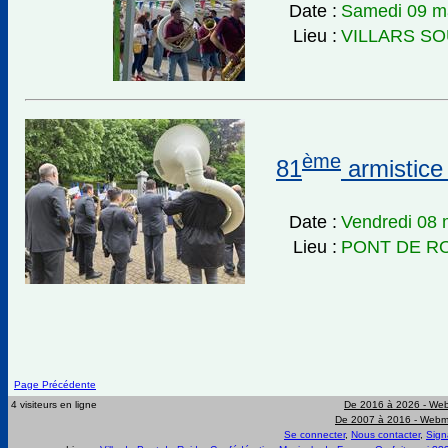
Date :
Samedi 09 m
Lieu :
VILLARS S
ème
81
armistice
Date :
Vendredi 08 
Lieu :
PONT DE R
Page Précédente
4 visiteurs en ligne
De 2016 à 2026 -
Web
De 2007 à 2016 -
Webma
Se connecter
,
Nous contacter
,
Sign