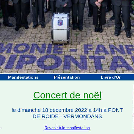
Manifestations
Présentation
Livre d'Or
Concert de noël
le dimanche 18 décembre 2022 à 14h à PONT
DE ROIDE - VERMONDANS
e
Revenir à la manifestation