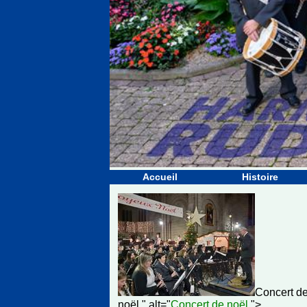
Accueil
Histoire
Concert d
noël " alt="
Concert de noël
">