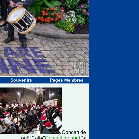
Souvenirs
Pages Membres
Concert de
noël " alt="
Concert de noël
">