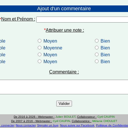
Ajout d'un commentaire
Nom et Prénom :
*
*
Attribuer une note :
ble
Moyen
Bien
ble
Moyenne
Bien
ble
Moyen
Bien
ble
Moyen
Bien
Commentaire :
De 2016 à 2026 -
Webmaster :
Julien BOULET
,
Collaborateur :
Cyril CAUPIN
De 2007 à 2016 -
Webmaster :
Cyril CAUPIN
,
Collaboratrice :
Mélanie CHOULET
 connecter
,
Nous contacter
,
Signaler un bug
,
Nous suivre sur Facebook
,
Politique de Confidential