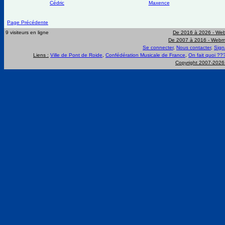
Cédric
Maxence
Page Précédente
9 visiteurs en ligne
De 2016 à 2026 -
Web
De 2007 à 2016 -
Webma
Se connecter
,
Nous contacter
,
Sign
Liens :
Ville de Pont de Roide
,
Confédération Musicale de France
,
On fait quoi ??
Copyright 2007-202