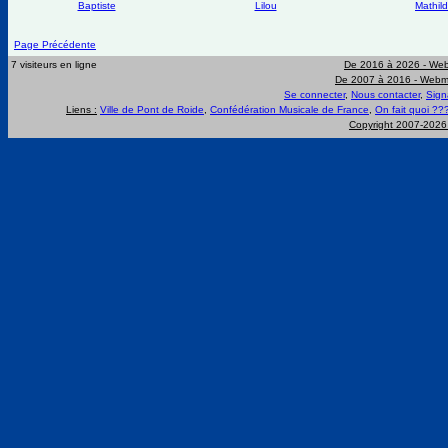
Baptiste
Lilou
Mathil
Page Précédente
7 visiteurs en ligne
De 2016 à 2026 -
Web
De 2007 à 2016 -
Webma
Se connecter
,
Nous contacter
,
Sign
Liens :
Ville de Pont de Roide
,
Confédération Musicale de France
,
On fait quoi ??
Copyright 2007-202