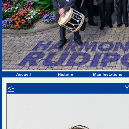
Accueil
Histoire
Manifestations
<-
Y