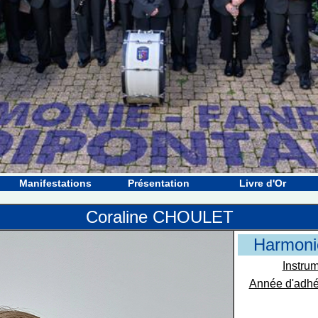
Manifestations
Présentation
Livre d'Or
Coraline CHOULET
Harmoni
Instrum
Année d'adhé