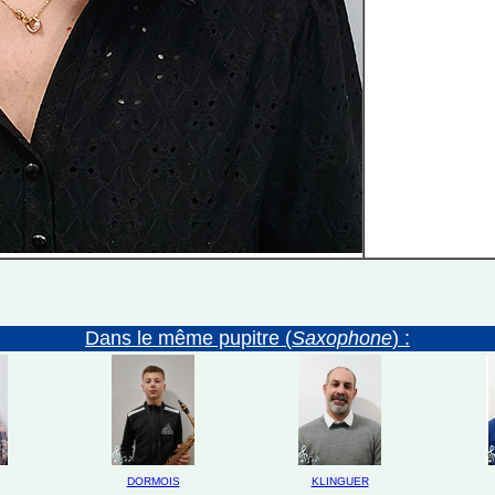
Dans le même pupitre (
Saxophone
) :
DORMOIS
KLINGUER