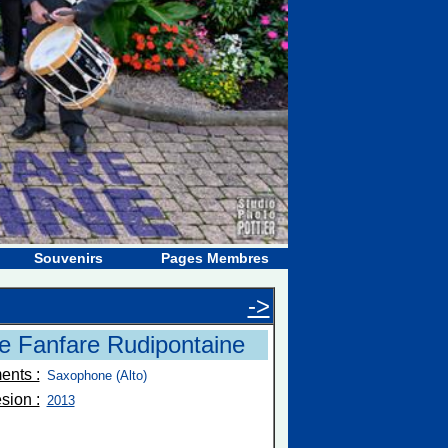
Souvenirs
Pages Membres
->
e Fanfare Rudipontaine
ents :
Saxophone (Alto)
sion :
2013