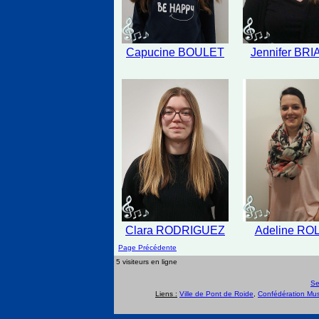
Capucine BOULET
Jennifer BR
Clara RODRIGUEZ
Adeline RO
Page Précédente
5 visiteurs en ligne
Se
Liens :
Ville de Pont de Roide
,
Confédération Mus