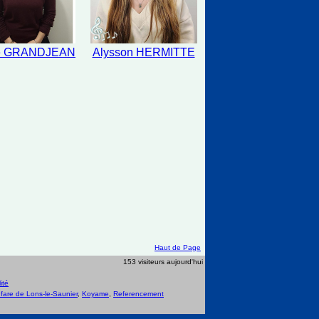
ie GRANDJEAN
Alysson HERMITTE
Haut de Page
153 visiteurs aujourd'hui
ité
nfare de Lons-le-Saunier
,
Koyame
,
Referencement