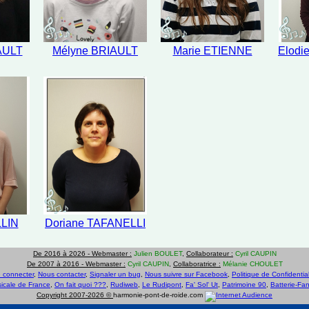
IAULT
Mélyne BRIAULT
Marie ETIENNE
Elod
LLIN
Doriane TAFANELLI
De 2016 à 2026 -
Webmaster :
Julien BOULET
,
Collaborateur :
Cyril CAUPIN
De 2007 à 2016 -
Webmaster :
Cyril CAUPIN
,
Collaboratrice :
Mélanie CHOULET
 connecter
,
Nous contacter
,
Signaler un bug
,
Nous suivre sur Facebook
,
Politique de Confidential
icale de France
,
On fait quoi ???
,
Rudiweb
,
Le Rudipont
,
Fa' Sol' Ut
,
Patrimoine 90
,
Batterie-Fa
Copyright 2007-2026 ©
harmonie-pont-de-roide.com