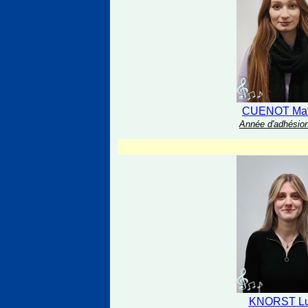
CUENOT Mat
Année d'adhésion
KNORST Lu