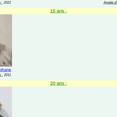
 :
2021
Année d'
15 ans :
phane
 :
2011
20 ans :