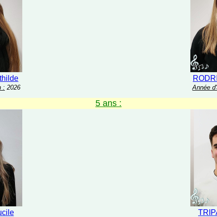
hilde
RODRI
 :
2026
Année d'
5 ans :
cile
TRIP