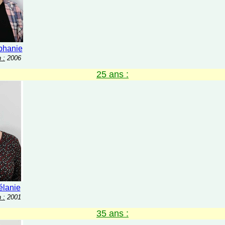
hanie
 :
2006
25 ans :
lanie
 :
2001
35 ans :