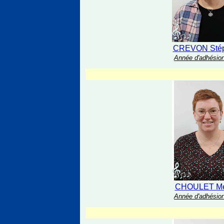
CREVON Stép
Année d'adhésion
CHOULET Mé
Année d'adhésion