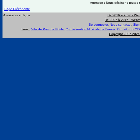
Attention : Nous déclinons toutes r
Page Précédente
4 visiteurs en ligne
De 2016 à 2026 -
Web
De 2007 à 2016 -
Webma
Se connecter
,
Nous contacter
,
Sign
Liens :
Ville de Pont de Roide
,
Confédération Musicale de France
,
On fait quoi ??
Copyright 2007-202