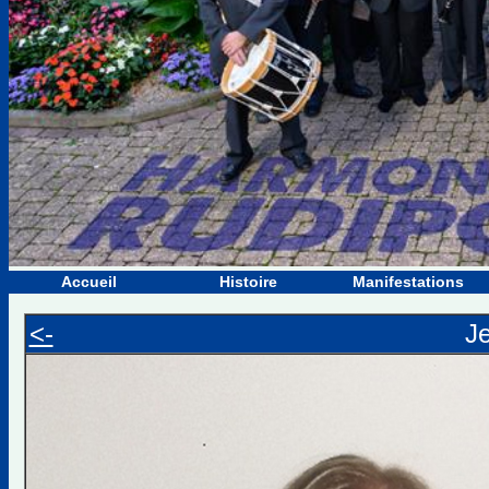
Accueil
Histoire
Manifestations
<-
J