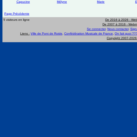
Capucine
Mélyne
Marie
E
Page Précédente
5 visiteurs en ligne
De 2016 à 2026 -
Web
De 2007 à 2016 -
Webma
Se connecter
,
Nous contacter
,
Sign
Liens :
Ville de Pont de Roide
,
Confédération Musicale de France
,
On fait quoi ??
Copyright 2007-202