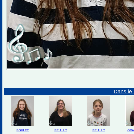
Dans le 
BOULET
BRIAULT
BRIAULT
GRA