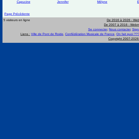
Capucine
Jennifer
Mélyne
E
Page Précédente
5 visiteurs en ligne
De 2016 à 2026 -
Web
De 2007 à 2016 -
Webma
Se connecter
,
Nous contacter
,
Sign
Liens :
Ville de Pont de Roide
,
Confédération Musicale de France
,
On fait quoi ??
Copyright 2007-202